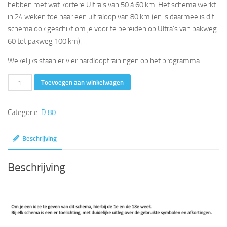
hebben met wat kortere Ultra’s van 50 à 60 km. Het schema werkt
in 24 weken toe naar een ultraloop van 80 km (en is daarmee is dit
schema ook geschikt om je voor te bereiden op Ultra’s van pakweg
60 tot pakweg 100 km).
Wekelijks staan er vier hardlooptrainingen op het programma.
80
Toevoegen aan winkelwagen
km
in
Categorie:
D 80
24
weken
Beschrijving
(4x
per
Beschrijving
week)
aantal