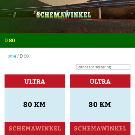
Doorgaan naar inhoud
D 80
Home
/ D 80