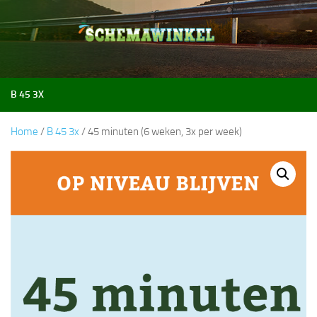
Doorgaan naar inhoud
B 45 3X
Home
/
B 45 3x
/ 45 minuten (6 weken, 3x per week)