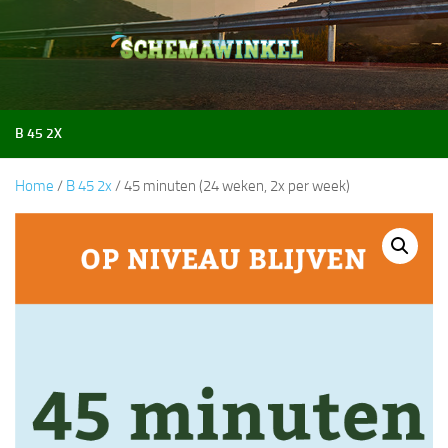
Doorgaan naar inhoud
B 45 2X
Home
/
B 45 2x
/ 45 minuten (24 weken, 2x per week)