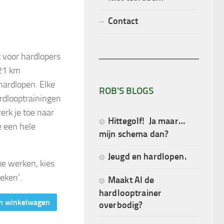
Contact
 voor hardlopers
 21 km
ardlopen. Elke
ROB'S BLOGS
rdlooptrainingen
rk je toe naar
Hittegolf! Ja maar…
 een hele
mijn schema dan?
Jeugd en hardlopen.
toe werken, kies
eken’.
Maakt AI de
hardlooptrainer
n winkelwagen
overbodig?