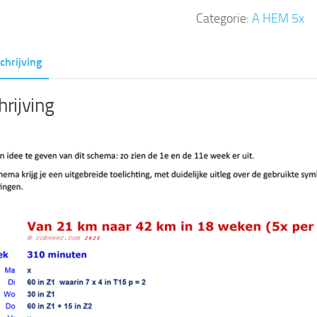
tot
Categorie:
A HEM 5x
42
km
chrijving
in
18
rijving
weken
(5x
per
week)
aantal