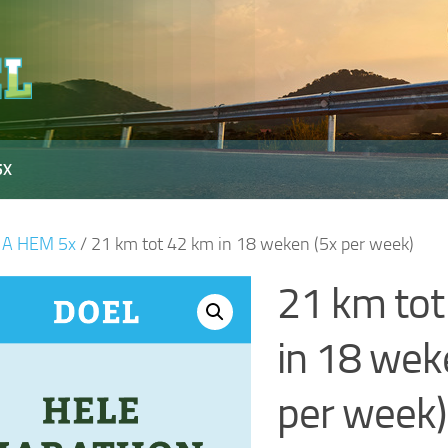
5X
/
A HEM 5x
/ 21 km tot 42 km in 18 weken (5x per week)
21 km tot
in 18 wek
per week)