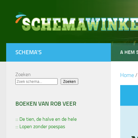
Doorgaan naar inhoud
SCHEMA'S
A HEM 
Zoeken
Home
Zoeken
BOEKEN VAN ROB VEER
::: De tien, de halve en de hele
::: Lopen zonder poespas