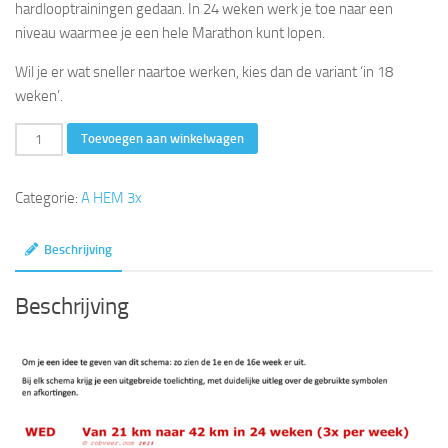
hardlooptrainingen gedaan. In 24 weken werk je toe naar een
niveau waarmee je een hele Marathon kunt lopen.
Wil je er wat sneller naartoe werken, kies dan de variant ‘in 18
weken’.
21
Toevoegen aan winkelwagen
km
tot
Categorie:
A HEM 3x
42
km
Beschrijving
in
24
Beschrijving
weken
(3x
per
week)
aantal