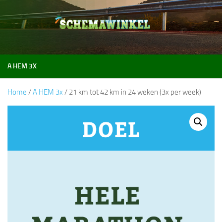
Doorgaan naar inhoud
A HEM 3X
Home
/
A HEM 3x
/ 21 km tot 42 km in 24 weken (3x per week)