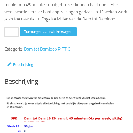
problemen 45 minuten onafgebroken kunnen hardlopen. Elke
week worden er vier hardlooptrainingen gedaan. In 12 weken werk
je zo toe naar de 10 Engelse Mijlen van de Dam tot Damloop.
Dam
Toevoegen aan winkelwagen
tot
Dam
Categorie:
Dam tot Damloop PITTIG
10
EM
Beschrijving
vanuit
45
Beschrijving
minuten
(4x
per
week,
pittig)
aantal