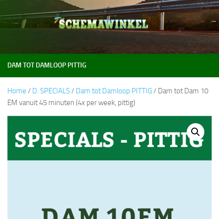
Doorgaan naar inhoud
DAM TOT DAMLOOP PITTIG
Home
/
D. SPECIALS
/
Dam tot Damloop PITTIG
/ Dam tot Dam 10
EM vanuit 45 minuten (4x per week, pittig)