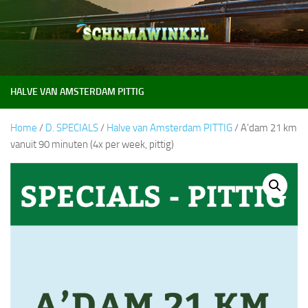
Doorgaan naar inhoud
HALVE VAN AMSTERDAM PITTIG
Home
/
D. SPECIALS
/
Halve van Amsterdam PITTIG
/ A’dam 21 km
vanuit 90 minuten (4x per week, pittig)