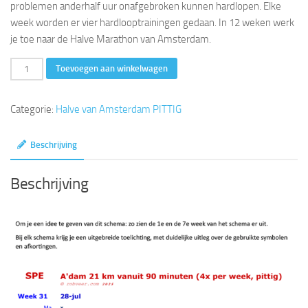
problemen anderhalf uur onafgebroken kunnen hardlopen. Elke
week worden er vier hardlooptrainingen gedaan. In 12 weken werk
je toe naar de Halve Marathon van Amsterdam.
A'dam
Toevoegen aan winkelwagen
21
km
Categorie:
Halve van Amsterdam PITTIG
vanuit
90
Beschrijving
minuten
(4x
Beschrijving
per
week,
pittig)
aantal