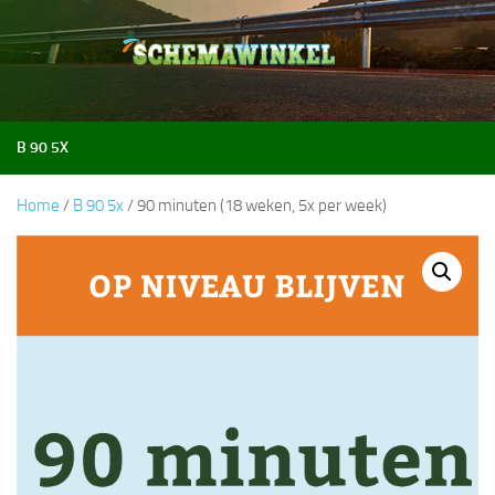
Doorgaan naar inhoud
B 90 5X
Home
/
B 90 5x
/ 90 minuten (18 weken, 5x per week)