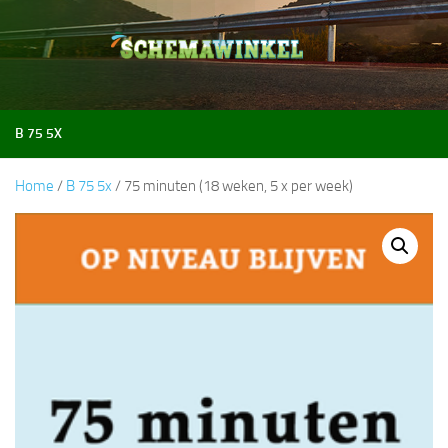
Doorgaan naar inhoud
B 75 5X
Home
/
B 75 5x
/ 75 minuten (18 weken, 5 x per week)