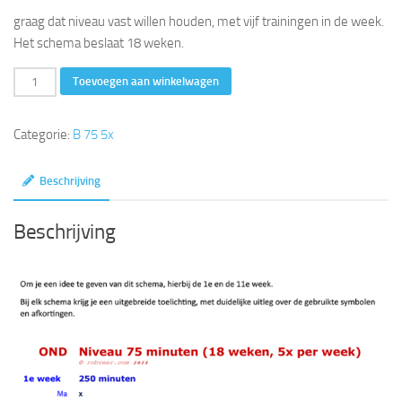
graag dat niveau vast willen houden, met vijf trainingen in de week.
Het schema beslaat 18 weken.
75
Toevoegen aan winkelwagen
minuten
(18
Categorie:
B 75 5x
weken,
5
Beschrijving
x
per
Beschrijving
week)
aantal