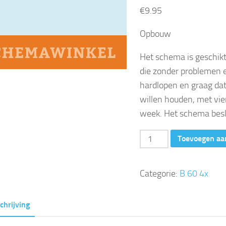
€
9.95
Opbouw
Het schema is geschikt
die zonder problemen 
hardlopen en graag dat
willen houden, met vier
week. Het schema bes
60
Toevoegen aa
minuten
(12
Categorie:
B 60 4x
weken,
4x
chrijving
per
week)