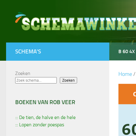
Doorgaan naar inhoud
SCHEMA'S
B 60 4X
Zoeken
Home
Zoeken
BOEKEN VAN ROB VEER
::: De tien, de halve en de hele
::: Lopen zonder poespas