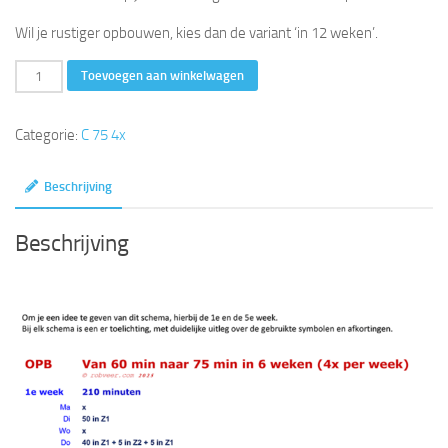
Wil je rustiger opbouwen, kies dan de variant ‘in 12 weken’.
van
Toevoegen aan winkelwagen
60
naar
Categorie:
C 75 4x
75
in
Beschrijving
6
weken
Beschrijving
(4x
per
week)
aantal