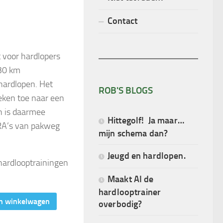
Contact
 voor hardlopers
 30 km
ardlopen. Het
ROB'S BLOGS
ken toe naar een
n is daarmee
Hittegolf! Ja maar…
RA’s van pakweg
mijn schema dan?
Jeugd en hardlopen.
 hardlooptrainingen
Maakt AI de
hardlooptrainer
n winkelwagen
overbodig?