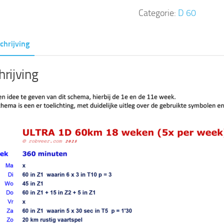
in
Categorie:
D 60
18
weken
chrijving
(5x
per
rijving
week)
aantal