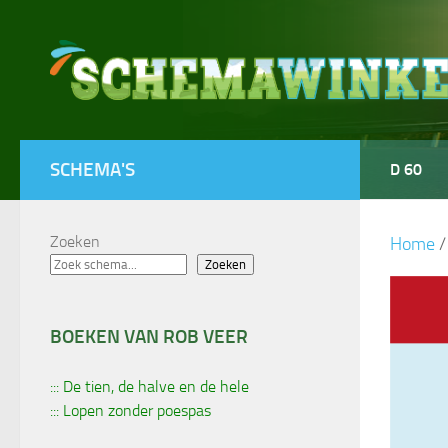
Doorgaan naar inhoud
SCHEMA'S
D 60
Zoeken
Home
Zoeken
BOEKEN VAN ROB VEER
::: De tien, de halve en de hele
::: Lopen zonder poespas