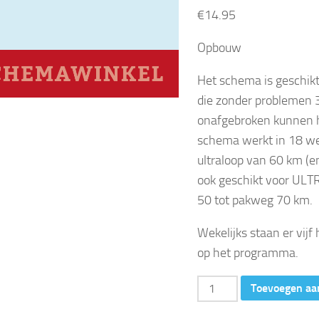
€
14.95
Opbouw
Het schema is geschikt
die zonder problemen
onafgebroken kunnen h
schema werkt in 18 we
ultraloop van 60 km (e
ook geschikt voor ULT
50 tot pakweg 70 km.
Wekelijks staan er vijf
op het programma.
60
Toevoegen aa
km