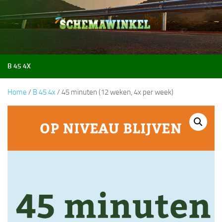
Doorgaan naar inhoud
B 45 4X
Home
/
B 45 4x
/ 45 minuten (12 weken, 4x per week)