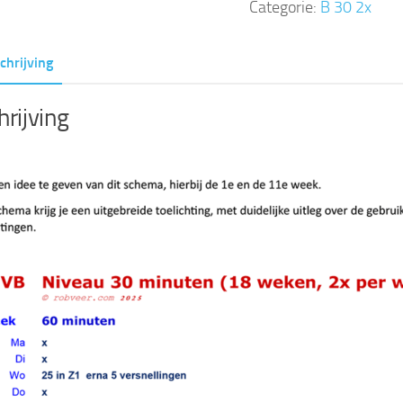
Categorie:
B 30 2x
weken,
2x
chrijving
per
week)
rijving
aantal