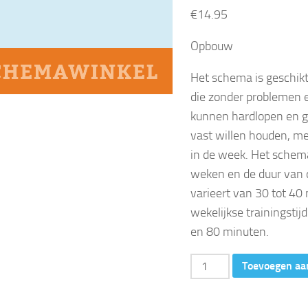
€
14.95
Opbouw
Het schema is geschikt
die zonder problemen e
kunnen hardlopen en g
vast willen houden, me
in de week. Het schem
weken en de duur van 
varieert van 30 tot 40
wekelijkse trainingstijd
en 80 minuten.
30
Toevoegen aa
minuten
(18