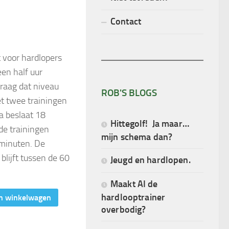
Contact
 voor hardlopers
en half uur
raag dat niveau
ROB'S BLOGS
t twee trainingen
a beslaat 18
Hittegolf! Ja maar…
de trainingen
mijn schema dan?
 minuten. De
 blijft tussen de 60
Jeugd en hardlopen.
Maakt AI de
hardlooptrainer
n winkelwagen
overbodig?