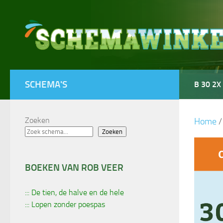
Doorgaan naar inhoud
SCHEMA'S
B 30 2X
Zoeken
Home
Zoeken
BOEKEN VAN ROB VEER
::: De tien, de halve en de hele
::: Lopen zonder poespas