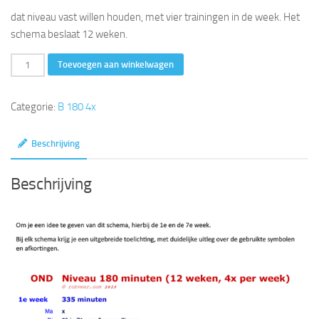
dat niveau vast willen houden, met vier trainingen in de week. Het
schema beslaat 12 weken.
180
Toevoegen aan winkelwagen
minuten
(12
Categorie:
B 180 4x
weken,
4
Beschrijving
x
per
Beschrijving
week)
aantal