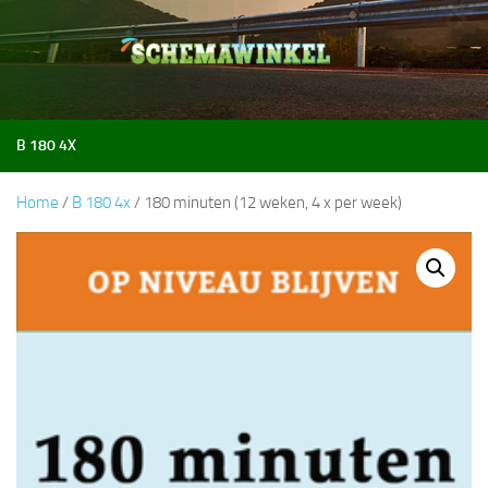
Doorgaan naar inhoud
B 180 4X
Home
/
B 180 4x
/ 180 minuten (12 weken, 4 x per week)