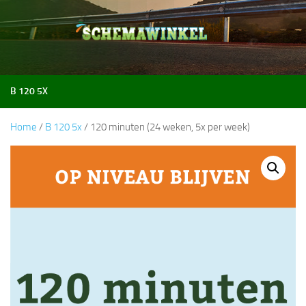
Doorgaan naar inhoud
B 120 5X
Home
/
B 120 5x
/ 120 minuten (24 weken, 5x per week)