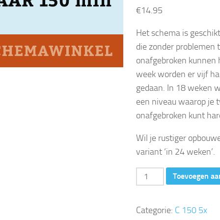
€
14.95
Het schema is geschikt
die zonder problemen 
onafgebroken kunnen h
week worden er vijf ha
gedaan. In 18 weken we
een niveau waarop je 
onafgebroken kunt har
Wil je rustiger opbouwe
variant ‘in 24 weken’.
van
Toevoegen aa
120
naar
Categorie:
C 150 5x
150