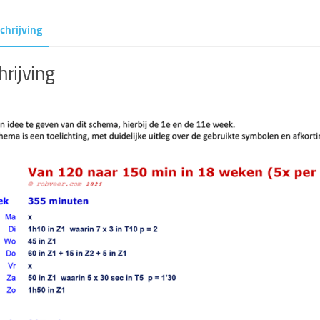
in
chrijving
18
weken
rijving
(5x
per
week)
aantal