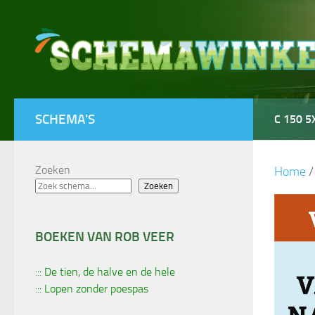
Doorgaan naar inhoud
SCHEMA'S
C 150 5
Zoeken
Home
Zoeken
BOEKEN VAN ROB VEER
::: De tien, de halve en de hele
::: Lopen zonder poespas