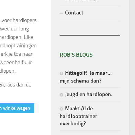
Contact
 voor hardlopers
twee uur lang
ardlopen. Elke
rdlooptrainingen
rk je toe naar
ROB'S BLOGS
tweeënhalf uur
dlopen.
Hittegolf! Ja maar…
mijn schema dan?
n, kies dan de
Jeugd en hardlopen.
n winkelwagen
Maakt AI de
hardlooptrainer
overbodig?