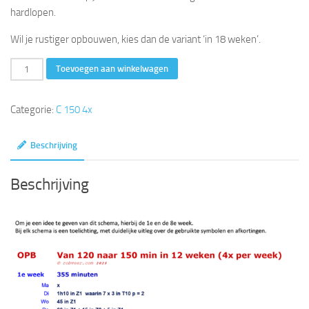
hardlopen.
Wil je rustiger opbouwen, kies dan de variant ‘in 18 weken’.
van
Toevoegen aan winkelwagen
120
naar
Categorie:
C 150 4x
150
in
Beschrijving
12
weken
Beschrijving
(4x
per
week)
aantal