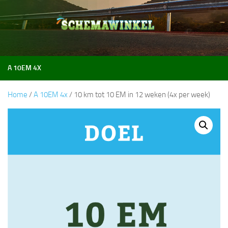
Doorgaan naar inhoud
A 10EM 4X
Home
/
A 10EM 4x
/ 10 km tot 10 EM in 12 weken (4x per week)