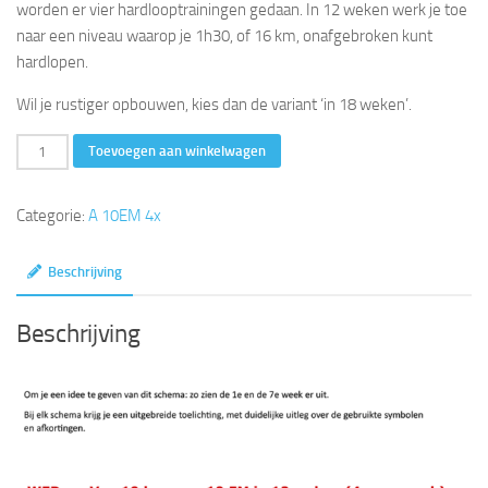
worden er vier hardlooptrainingen gedaan. In 12 weken werk je toe
naar een niveau waarop je 1h30, of 16 km, onafgebroken kunt
hardlopen.
Wil je rustiger opbouwen, kies dan de variant ‘in 18 weken’.
10
Toevoegen aan winkelwagen
km
tot
Categorie:
A 10EM 4x
10
EM
Beschrijving
in
12
Beschrijving
weken
(4x
per
week)
aantal