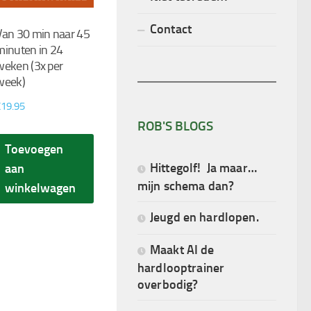
Contact
Van 30 min naar 45
minuten in 24
weken (3x per
week)
€
19.95
ROB'S BLOGS
Toevoegen
Hittegolf! Ja maar…
aan
mijn schema dan?
winkelwagen
Jeugd en hardlopen.
Maakt AI de
hardlooptrainer
overbodig?