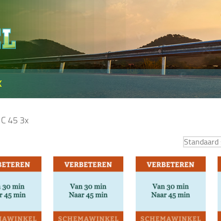
X
 C 45 3x