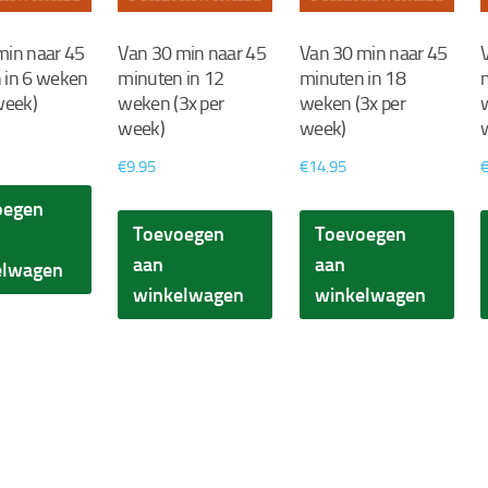
min naar 45
Van 30 min naar 45
Van 30 min naar 45
 in 6 weken
minuten in 12
minuten in 18
week)
weken (3x per
weken (3x per
week)
week)
€
9.95
€
14.95
oegen
Toevoegen
Toevoegen
aan
aan
elwagen
winkelwagen
winkelwagen