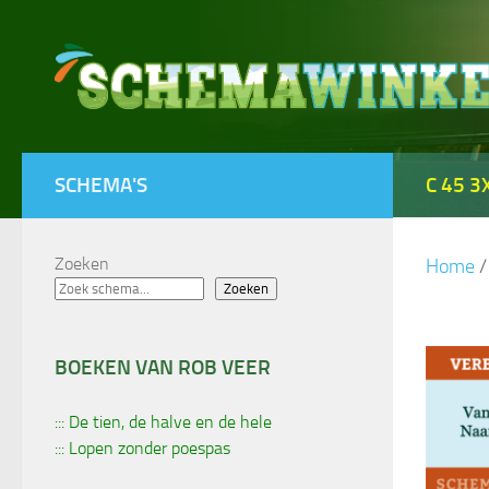
Doorgaan naar inhoud
SCHEMA'S
C 45 3
Zoeken
Home
/
Zoeken
BOEKEN VAN ROB VEER
::: De tien, de halve en de hele
::: Lopen zonder poespas