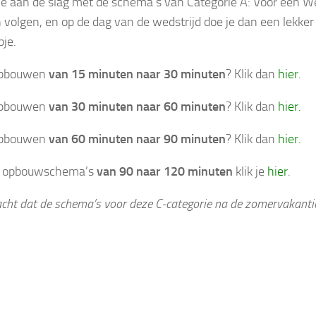
 je aan de slag met de schema’s van Categorie A: Voor een Wed
volgen, en op de dag van de wedstrijd doe je dan een lekke
pje.
 opbouwen
van 15 minuten naar 30 minuten
? Klik dan
hier
.
 opbouwen
van 30 minuten naar 60 minuten
? Klik dan
hier.
 opbouwen
van 60 minuten naar 90 minuten
? Klik dan
hier.
r opbouwschema’s
van 90 naar 120 minuten
klik je
hier
.
acht dat de schema’s voor deze C-categorie na de zomervakantie