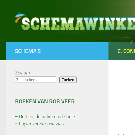
Doorgaan naar inhoud
SCHEMA'S
C. CO
Zoeken
Zoeken
BOEKEN VAN ROB VEER
::: De tien, de halve en de hele
::: Lopen zonder poespas