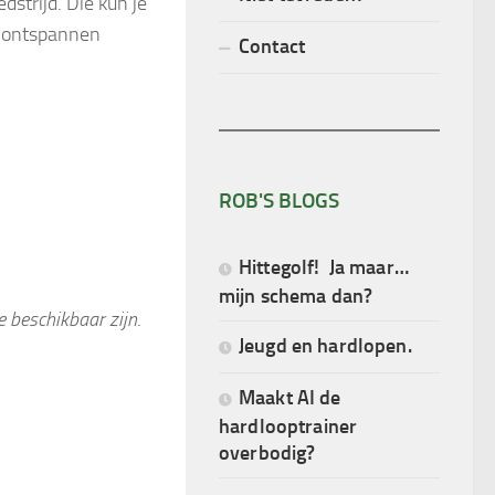
strijd. Die kun je
r ontspannen
Contact
ROB'S BLOGS
Hittegolf! Ja maar…
mijn schema dan?
 beschikbaar zijn
.
Jeugd en hardlopen.
Maakt AI de
hardlooptrainer
overbodig?